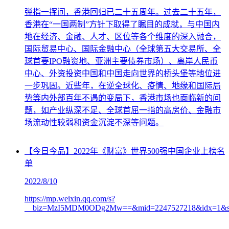
弹指一挥间，香港回归已二十五周年。过去二十五年，
香港在“一国两制”方针下取得了瞩目的成就，与中国内
地在经济、金融、人才、区位等各个维度的深入融合，
国际贸易中心、国际金融中心（全球第五大交易所、全
球首要IPO融资地、亚洲主要债券市场）、离岸人民币
中心、外资投资中国和中国走向世界的桥头堡等地位进
一步巩固。近些年，在逆全球化、疫情、地缘和国际局
势等内外部百年不遇的变局下，香港市场也面临新的问
题，如产业纵深不足、全球首屈一指的高房价、金融市
场流动性较弱和资金沉淀不深等问题。
【今日今品】2022年《财富》世界500强中国企业上榜名
单
2022/8/10
https://mp.weixin.qq.com/s?
__biz=MzI5MDM0ODg2Mw==&mid=2247527218&idx=1&sn=82