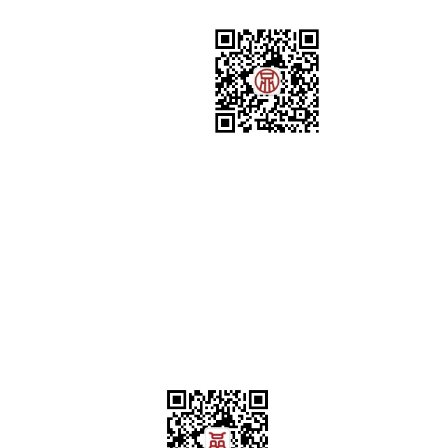
p@moralim.com.cn
北京市朝阳区东三环中路9号富
07