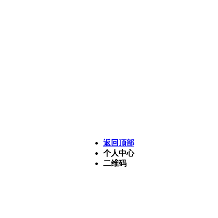
风
关于我们
业务领域
新闻资讯
公司简介
业务架构
公司新闻
核心竞争力
今品家办
行业动态
企业文化
证券基金
组织结构
股权基金
北京今品投资管理有限公
战略合作
返回顶部
个人中心
二维码